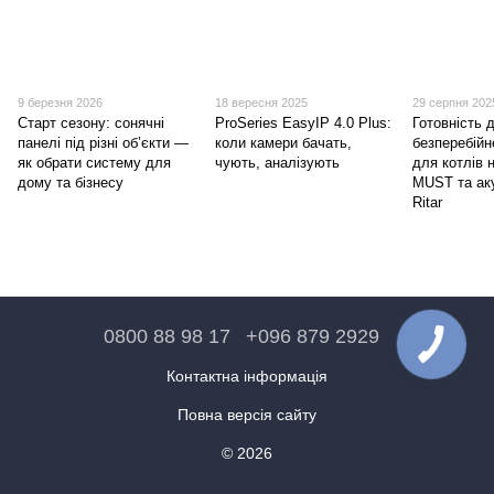
9 березня 2026
18 вересня 2025
29 серпня 202
Старт сезону: сонячні
ProSeries EasyIP 4.0 Plus:
Готовність 
панелі під різні об’єкти —
коли камери бачать,
безперебій
як обрати систему для
чують, аналізують
для котлів 
дому та бізнесу
MUST та ак
Ritar
0800 88 98 17
+096 879 2929
Контактна інформація
Повна версія сайту
© 2026