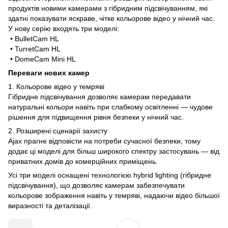
продуктів новими камерами з гібридним підсвічуванням, які
здатні показувати яскраве, чітке кольорове відео у нічний час.
У нову серію входять три моделі:
• BulletCam HL
• TurretCam HL
• DomeCam Mini HL
Переваги нових камер
1. Кольорове відео у темряві
Гібридне підсвічування дозволяє камерам передавати
натуральні кольори навіть при слабкому освітленні — чудове
рішення для підвищення рівня безпеки у нічний час.
2. Розширені сценарії захисту
Ajax прагне відповісти на потреби сучасної безпеки, тому
додає ці моделі для більш широкого спектру застосувань — від
приватних домів до комерційних приміщень.
Усі три моделі оснащені технологією hybrid lighting (гібридне
підсвічування), що дозволяє камерам забезпечувати
кольорове зображення навіть у темряві, надаючи відео більшої
виразності та деталізації.