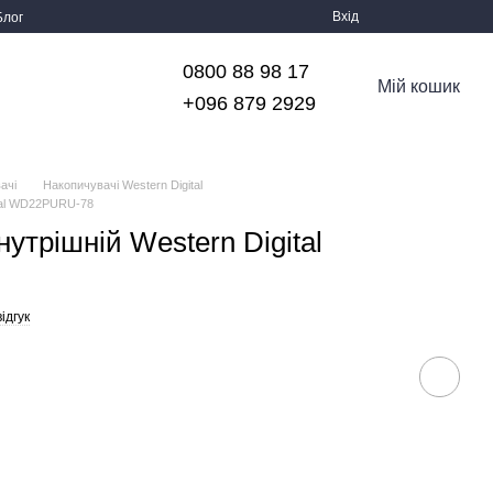
Вхід
Блог
0800 88 98 17
Мій кошик
+096 879 2929
ачі
Накопичувачі Western Digital
ital WD22PURU-78
утрішній Western Digital
ідгук