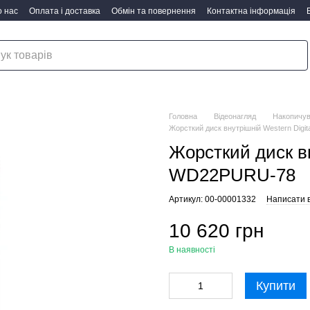
 нас
Оплата і доставка
Обмін та повернення
Контактна інформація
Головна
Відеонагляд
Накопичув
Жорсткий диск внутрішній Western Dig
Жорсткий диск вн
WD22PURU-78
Артикул: 00-00001332
Написати в
10 620 грн
В наявності
Купити