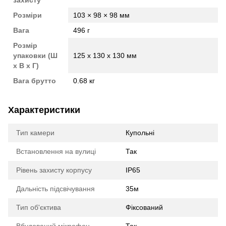
захисту
Розміри
103 × 98 × 98 мм
Вага
496 г
Розмір
упаковки (Ш
125 x 130 x 130 мм
х В х Г)
Вага брутто
0.68 кг
Характеристики
Тип камери
Купольні
Встановлення на вулиці
Так
Рівень захисту корпусу
IP65
Дальність підсвічування
35м
Тип об'єктива
Фіксований