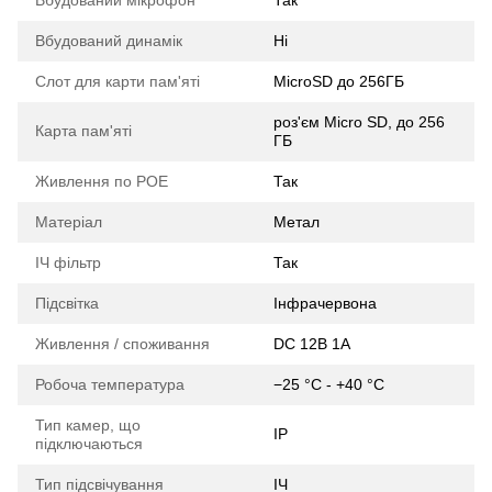
Вбудований мікрофон
Так
Вбудований динамік
Ні
Слот для карти пам'яті
MicroSD до 256ГБ
роз'єм Micro SD, до 256
Карта пам'яті
ГБ
Живлення по POE
Так
Матеріал
Метал
ІЧ фільтр
Так
Підсвітка
Інфрачервона
Живлення / споживання
DC 12В 1A
Робоча температура
−25 °C - +40 °C
Тип камер, що
IP
підключаються
Тип підсвічування
ІЧ