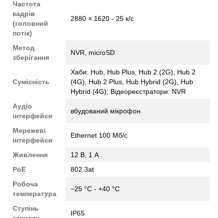
Частота
кадрів
2880 × 1620 - 25 к/с
(головний
потік)
Метод
NVR, microSD
зберігання
Хаби: Hub, Hub Plus, Hub 2 (2G), Hub 2
Сумісність
(4G), Hub 2 Plus, Hub Hybrid (2G), Hub
Hybrid (4G); Відеореєстратори: NVR
Аудіо
вбудований мікрофон
інтерфейси
Мережеві
Ethernet 100 Мб/с
інтерфейси
Живлення
12 В, 1 А
PoE
802.3at
Робоча
−25 °C - +40 °C
температура
Ступінь
IP65