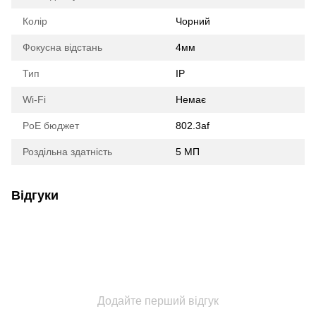
Колір
Чорний
Фокусна відстань
4мм
Тип
IP
Wi-Fi
Немає
PoE бюджет
802.3af
Роздільна здатність
5 МП
Відгуки
Додайте перший відгук