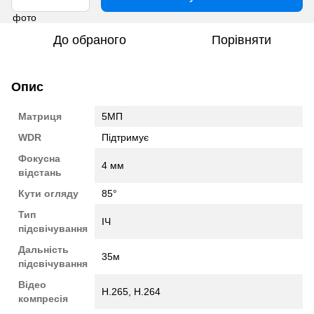
До обраного
Порівняти
Опис
Матриця
5МП
WDR
Підтримує
Фокусна
4 мм
відстань
Кути огляду
85°
Тип
ІЧ
підсвічування
Дальність
35м
підсвічування
Відео
H.265, H.264
компресія