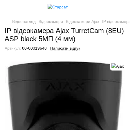
Відеонагляд
Відеокамери
Відеокамери Ajax
IP відеокамер
IP відеокамера Ajax TurretCam (8EU)
ASP black 5МП (4 мм)
Артикул:
00-00019648
Написати відгук