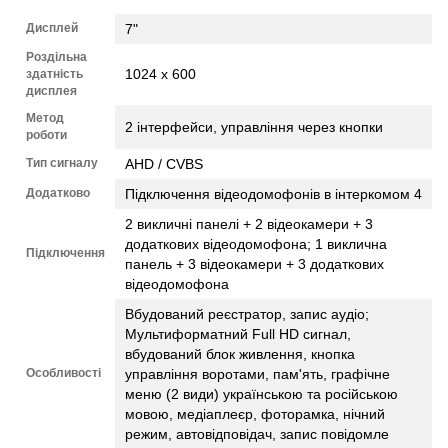
Дисплей
7"
Роздільна
1024 х 600
здатність
дисплея
Метод
2 інтерфейси, управління через кнопки
роботи
Тип сигналу
AHD / CVBS
Додатково
Підключення відеодомофонів в інтеркомом 4
2 викличні панелі + 2 відеокамери + 3
додаткових відеодомофона; 1 виклична
Підключення
панель + 3 відеокамери + 3 додаткових
відеодомофона
Вбудований реєстратор, запис аудіо;
Мультиформатний Full HD сигнал,
вбудований блок живлення, кнопка
Особливості
управління воротами, пам'ять, графічне
меню (2 види) українською та російською
мовою, медіаплеєр, фоторамка, нічний
режим, автовідповідач, запис повідомле