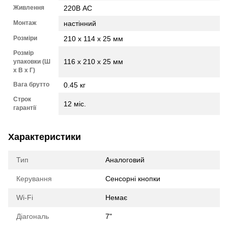
Живлення
220В AC
Монтаж
настінний
Розміри
210 х 114 х 25 мм
Розмір
116 x 210 x 25 мм
упаковки (Ш
х В х Г)
Вага брутто
0.45 кг
Строк
12 міс.
гарантії
Характеристики
Тип
Аналоговий
Керування
Сенсорні кнопки
Wi-Fi
Немає
Діагональ
7"