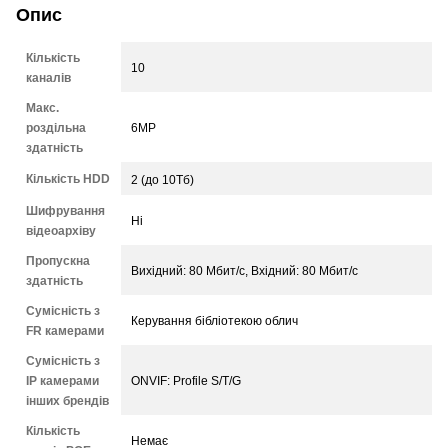
Опис
Кількість
10
каналів
Макс.
роздільна
6MP
здатність
Кількість HDD
2 (до 10Тб)
Шифрування
Ні
відеоархіву
Пропускна
Вихідний: 80 Мбит/с, Вхідний: 80 Мбит/с
здатність
Сумісність з
Керування бібліотекою облич
FR камерами
Сумісність з
IP камерами
ONVIF: Profile S/T/G
інших брендів
Кількість
Немає