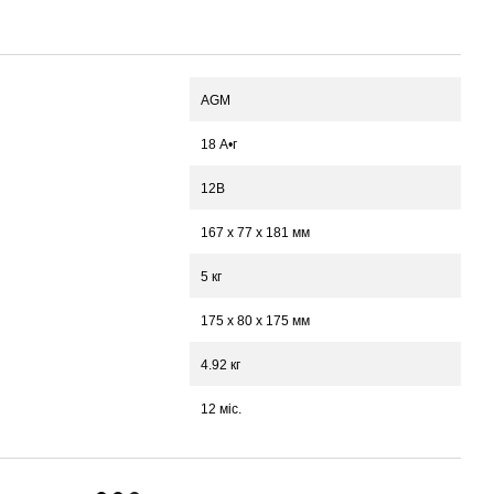
AGM
18 А•г
12В
167 х 77 х 181 мм
5 кг
175 x 80 x 175 мм
4.92 кг
12 міс.