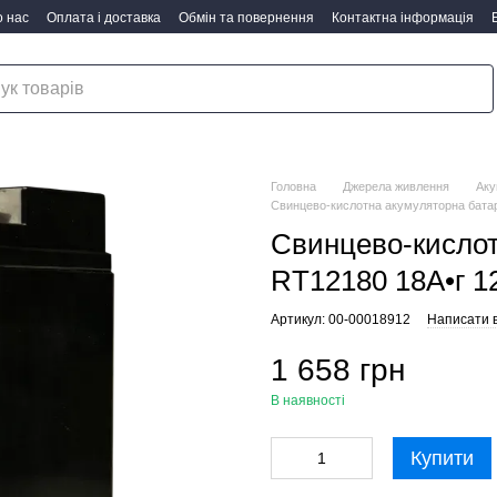
 нас
Оплата і доставка
Обмін та повернення
Контактна інформація
Головна
Джерела живлення
Аку
Свинцево-кислотна акумуляторна батар
Свинцево-кислот
RT12180 18А•г 1
Артикул: 00-00018912
Написати в
1 658 грн
В наявності
Купити