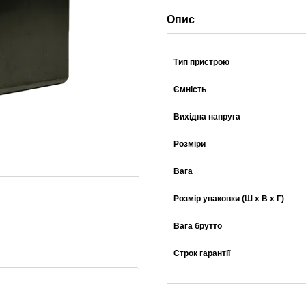
Опис
Тип пристрою
Ємність
Вихідна напруга
Розміри
Вага
Розмір упаковки (Ш х В х Г)
Вага брутто
Строк гарантії