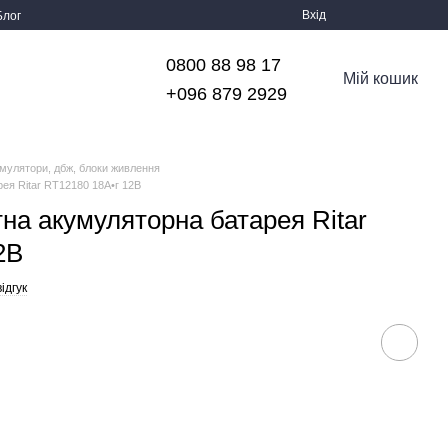
Вхід
Блог
0800 88 98 17
Мій кошик
+096 879 2929
мулятори, дбж, блоки живлення
ея Ritar RT12180 18А•г 12В
на акумуляторна батарея Ritar
2В
ідгук