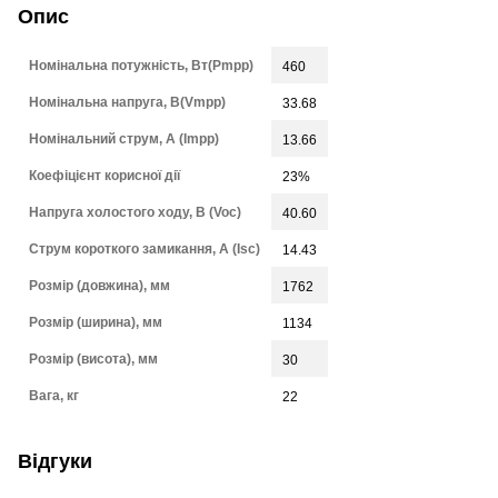
Опис
Номінальна потужність, Вт(Pmpp)
460
Номінальна напруга, В(Vmpp)
33.68
Номінальний струм, А (Impp)
13.66
Коефіцієнт корисної дії
23%
Напруга холостого ходу, В (Voc)
40.60
Струм короткого замикання, A (Isc)
14.43
Розмір (довжина), мм
1762
Розмір (ширина), мм
1134
Розмір (висота), мм
30
Вага, кг
22
Відгуки