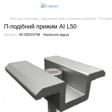
Все для монтажу
Кріплення для сонячних панелей
П-подіб
П-подібний прижим АІ L50
Артикул:
00-00019798
Написати відгук