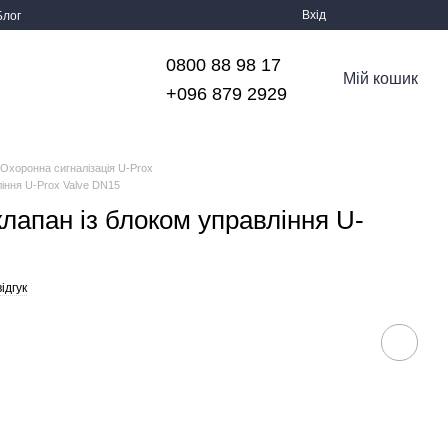
Вхід
Блог
0800 88 98 17
Мій кошик
+096 879 2929
Охоронна сигналізація U-Prox
іння U-Prox Valve DN15
лапан із блоком управління U-
ідгук