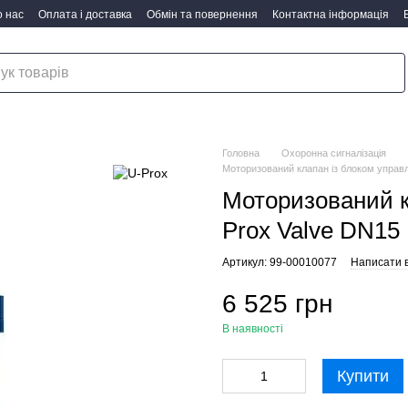
 нас
Оплата і доставка
Обмін та повернення
Контактна інформація
Головна
Охоронна сигналізація
Моторизований клапан із блоком управл
Моторизований к
Prox Valve DN15
Артикул: 99-00010077
Написати в
6 525 грн
В наявності
Купити