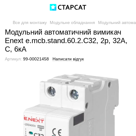
Все для монтажу
Модульне обладнання
Модульний автомат
Модульний автоматичний вимикач
Enext e.mcb.stand.60.2.C32, 2р, 32А,
C, 6кА
Артикул:
99-00021458
Написати відгук