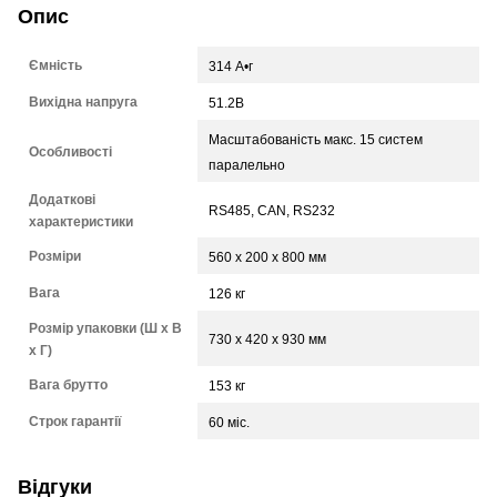
Опис
Ємність
314 А•г
Вихідна напруга
51.2В
Масштабованість макс. 15 систем
Особливості
паралельно
Додаткові
RS485, CAN, RS232
характеристики
Розміри
560 х 200 х 800 мм
Вага
126 кг
Розмір упаковки (Ш х В
730 x 420 x 930 мм
х Г)
Вага брутто
153 кг
Строк гарантії
60 міс.
Відгуки