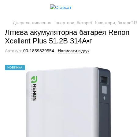
Джерела живлення
Інвертори, батареї
Інвертори, батареї 
Літієва акумуляторна батарея Renon
Xcellent Plus 51.2В 314А•г
Артикул:
00-1859829554
Написати відгук
НОВИНКА