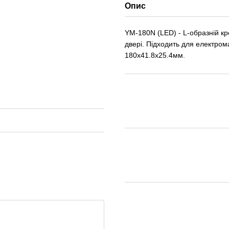
Опис
YM-180N (LED) - L-образній кр
двері. Підходить для електрома
180x41.8x25.4мм.