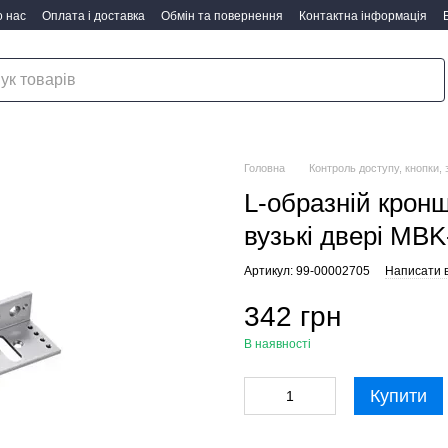
 нас
Оплата і доставка
Обмін та повернення
Контактна інформація
Головна
Контроль доступу, кнопки,
L-образній кронш
вузькі двері MB
Артикул: 99-00002705
Написати в
342 грн
В наявності
Купити