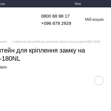
Вхід
Блог
0800 88 98 17
Мій кошик
+096 879 2929
 замки
L-образній кронштейн для кріплення замку на вузькі двері MBK-180NL
тейн для кріплення замку на
K-180NL
ідгук