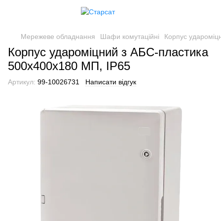
Мережеве обладнання
Шафи комутаційні
Корпус удароміц
Корпус удароміцний з АБС-пластика
500х400х180 МП, ІР65
Артикул:
99-10026731
Написати відгук