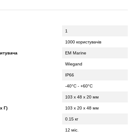
1
1000 користувачів
читувача
EM Marine
Wiegand
IP66
-40°С - +60°С
103 х 48 х 20 мм
х Г)
103 x 20 x 48 мм
0.15 кг
12 міс.