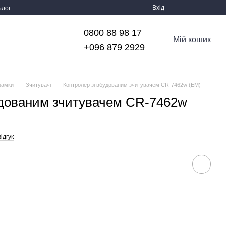
Вхід
Блог
0800 88 98 17
Мій кошик
+096 879 2929
 замки
Зчитувачі
Контролер зі вбудованим зчитувачем CR-7462w (EM)
удованим зчитувачем CR-7462w
ідгук