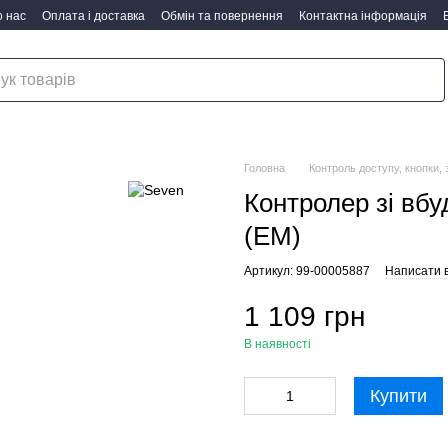
 нас
Оплата і доставка
Обмін та повернення
Контактна інформація
Головна
Контроль доступу, кнопки,
Контролер зі вб
(EM)
Артикул: 99-00005887
Написати в
1 109 грн
В наявності
Купити