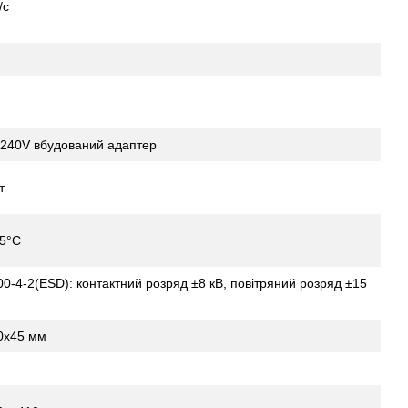
/с
240V вбудований адаптер
т
55°C
0-4-2(ESD): контактний розряд ±8 кВ, повітряний розряд ±15
0x45 мм