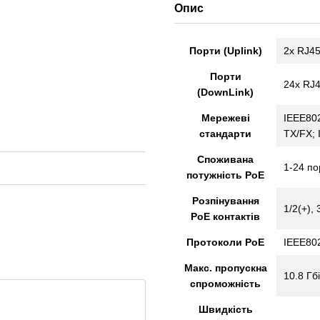
Опис
Порти (Uplink)
2x RJ45
Порти
24x RJ4
(DownLink)
Мережеві
IEEE802
стандарти
TX/FX; 
Споживана
1-24 по
потужність PoE
Розпінування
1/2(+), 
PoE контактів
Протоколи PoE
IEEE802
Макс. пропускна
10.8 Гбі
спроможність
Швидкість