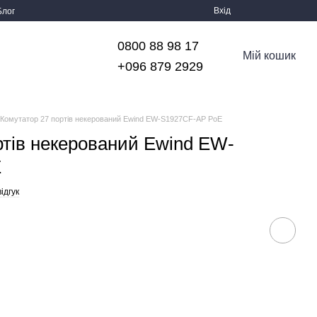
Вхід
Блог
0800 88 98 17
Мій кошик
+096 879 2929
Комутатор 27 портів некерований Ewind EW-S1927CF-AP PoE
ртів некерований Ewind EW-
E
ідгук