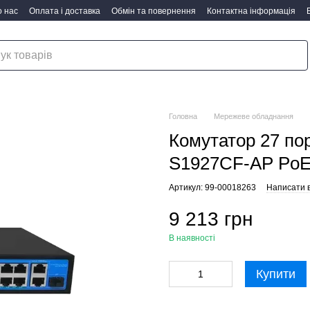
 нас
Оплата і доставка
Обмін та повернення
Контактна інформація
Головна
Мережеве обладнання
Комутатор 27 по
S1927CF-AP Po
Артикул: 99-00018263
Написати в
9 213 грн
В наявності
Купити