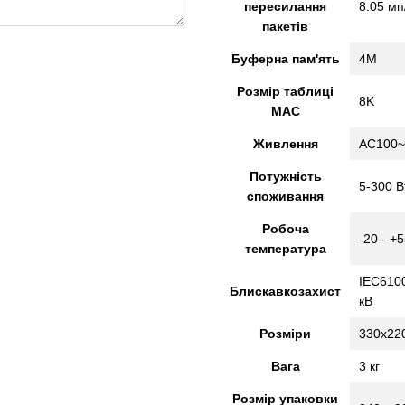
пересилання
8.05 мп
пакетів
Буферна пам'ять
4M
Розмір таблиці
8K
MAC
Живлення
AC100~
Потужність
5-300 В
споживання
Робоча
-20 - +
температура
IEC6100
Блискавкозахист
кВ
Розміри
330x22
Вага
3 кг
Розмір упаковки