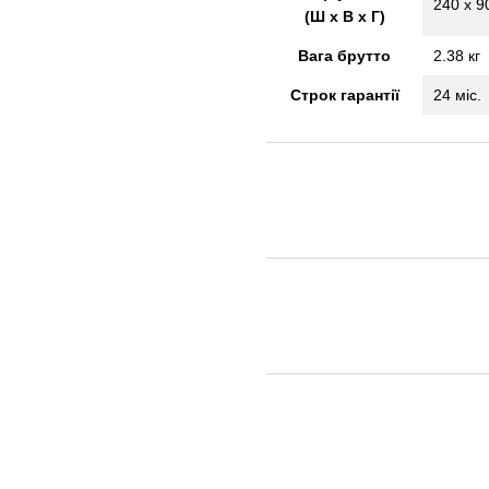
240 x 9
(Ш х В х Г)
Вага брутто
2.38 кг
Строк гарантії
24 міс.