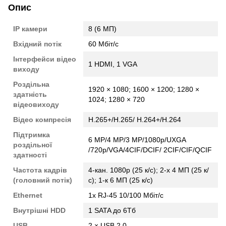
Опис
IP камери
8 (6 МП)
Вхідний потік
60 Мбіт/с
Інтерфейси відео
1 HDMI, 1 VGA
виходу
Роздільна
1920 × 1080; 1600 × 1200; 1280 ×
здатність
1024; 1280 × 720
відеовиходу
Відео компресія
H.265+/H.265/ H.264+/H.264
Підтримка
6 MP/4 MP/3 MP/1080p/UXGA
роздільної
/720p/VGA/4CIF/DCIF/ 2CIF/CIF/QCIF
здатності
Частота кадрів
4-кан. 1080p (25 к/с); 2-х 4 МП (25 к/
(головний потік)
с); 1-к 6 МП (25 к/с)
Ethernet
1х RJ-45 10/100 Мбіт/с
Внутрішні HDD
1 SATA до 6Тб
USB
2 × USB 2.0