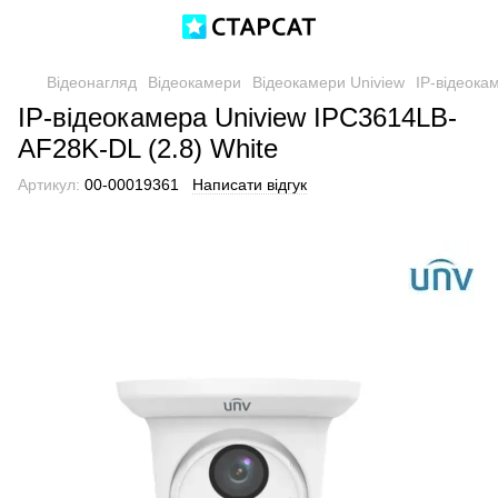
Відеонагляд
Відеокамери
Відеокамери Uniview
IP-відеока
IP-відеокамера Uniview IPC3614LB-
AF28K-DL (2.8) White
Артикул:
00-00019361
Написати відгук