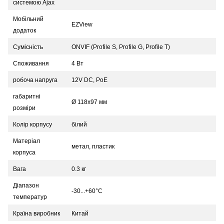
системою Ajax
Мобільний
EZView
додаток
Сумісність
ONVIF (Profile S, Profile G, Profile T)
Споживання
4 Вт
робоча напруга
12V DC, PoE
габаритні
Ø 118x97 мм
розміри
Колір корпусу
білий
Матеріал
метал, пластик
корпуса
Вага
0.3 кг
Діапазон
-30...+60°C
температур
Країна виробник
Китай