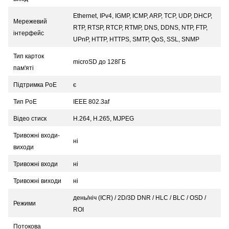
Ethernet, IPv4, IGMP, ICMP, ARP, TCP, UDP, DHCP,
Мережевий
RTP, RTSP, RTCP, RTMP, DNS, DDNS, NTP, FTP,
інтерфейс
UPnP, HTTP, HTTPS, SMTP, QoS, SSL, SNMP
Тип карток
microSD до 128ГБ
пам'яті
Підтримка PoE
є
Тип PoE
IEEE 802.3af
Відео стиск
H.264, H.265, MJPEG
Тривожні входи-
ні
виходи
Тривожні входи
ні
Тривожні виходи
ні
день/ніч (ICR) / 2D/3D DNR / HLC / BLC / OSD /
Режими
ROI
Потокова