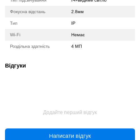
Тип підсвічування
ІЧ+видиме світло
Фокусна відстань
2.8мм
Тип
IP
Wi-Fi
Немає
Роздільна здатність
4 МП
Відгуки
Додайте перший відгук
Написати відгук