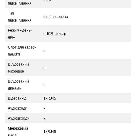
підсвічування
Тип
інфрачервона
підсвічування
Режим «день-
є, ICR-фільтр
ніч»
Слот для карток
є
пам'яті
Вбудований
ні
мікрофон
Вбудований
ні
динамік
Відеовихід
1xRJ45
Аудіовходи
ні
Аудіовиходи
ні
Мережевий
1xRJ45
вихід