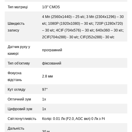
Тип матриці
1/3'' CMOS
4 Мп (2560х1440) – 25 к/с; 3 Мп (2304х1296) – 30
Швидкість
к/с; 1080P (1920х1080) – 30 к/с; 720P (1280х720)
запису
– 30 к/с; 4CIF (704х576) – 30 к/с; 640х360 – 30 к/с;
2CIF(704х288) - 30 к/с; CIF(352х288) - 30 к/с
Датчик руху у
програмний
камері
Тип об'єктиву
фіксований
Фокусна
2.8 мм
відстань
Кут огляду
97°
Оптичний зум
1x
Цифровий зум
1x
Світлочутливість
Колір: 0.01 Лк (F2.0, AGC вкл) 0 Лк з ІЧ
Дальність
30 м