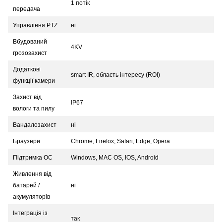
1 потік
передача
Управління PTZ
ні
Вбудований
4KV
грозозахист
Додаткові
smart IR, область інтересу (ROI)
функції камери
Захист від
IP67
вологи та пилу
Вандалозахист
ні
Браузери
Chrome, Firefox, Safari, Edge, Opera
Підтримка ОС
Windows, MAC OS, IOS, Android
Живлення від
батарей /
ні
акумуляторів
Інтеграція із
так