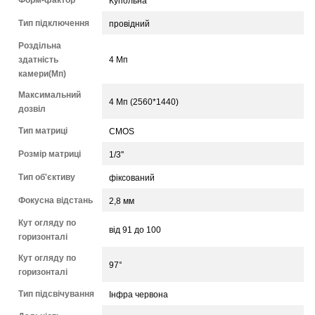
Форм-фактор
Купольна
Тип підключення
провідний
Роздільна
здатність
4 Мп
камери(Мп)
Максимальний
4 Мп (2560*1440)
дозвіл
Тип матриці
CMOS
Розмір матриці
1/3''
Тип об'єктиву
фіксований
Фокусна відстань
2,8 мм
Кут огляду по
від 91 до 100
горизонталі
Кут огляду по
97°
горизонталі
Тип підсвічування
Інфра червона