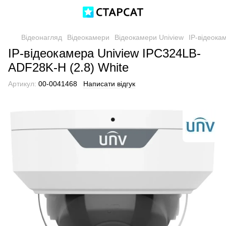
Відеонагляд
Відеокамери
Відеокамери Uniview
IP-відеока
IP-відеокамера Uniview IPC324LB-
ADF28K-H (2.8) White
Артикул:
00-0041468
Написати відгук