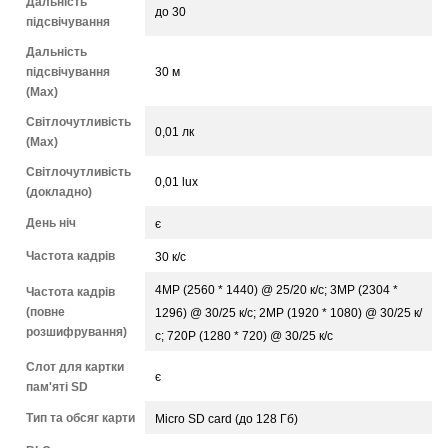
Дальність
до 30
підсвічування
Дальність
підсвічування
30 м
(Max)
Світлочутливість
0,01 лк
(Max)
Світлочутливість
0,01 lux
(докладно)
День ніч
є
Частота кадрів
30 к/с
4MP (2560 * 1440) @ 25/20 к/с; 3MP (2304 *
Частота кадрів
(повне
1296) @ 30/25 к/с; 2MP (1920 * 1080) @ 30/25 к/
розшифрування)
с; 720P (1280 * 720) @ 30/25 к/с
Слот для картки
є
пам'яті SD
Тип та обсяг карти
Micro SD card (до 128 Гб)