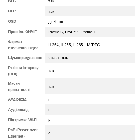
BLC
так
HLC
так
OSD
до 4 зон
Профіль ONVIF
Profile G, Profile S, Profile T
Формат
Н.264, H.265, H.265+, MJPEG
стиснення відео
Шумопридушення
2D/3D DNR
Регіони інтересу
так
(ROI)
Маски
так
приватності
Аудіовхід
ні
Аудіовихід
ні
Підтримка Wi-Fi
ні
PoE (Power over
є
Ethernet)