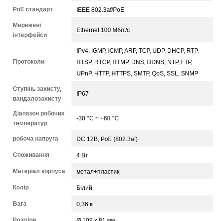
PoE стандарт
IEEE 802.3af/PoE
Мережеві
Ethernet 100 Мбіт/с
інтерфейси
IPv4, IGMP, ICMP, ARP, TCP, UDP, DHCP, RTP,
Протоколи
RTSP, RTCP, RTMP, DNS, DDNS, NTP, FTP,
UPnP, HTTP, HTTPS, SMTP, QoS, SSL, SNMP
Ступінь захисту,
IP67
вандалозахисту
Діапазон робочих
-30 °С ~ +60 °С
температур
робоча напруга
DC 12В, PoE (802.3af)
Споживання
4 Вт
Матеріал корпуса
метал+пластик
Колір
Білий
Вага
0,36 кг
Розміри
Ø 109 x 81 мм