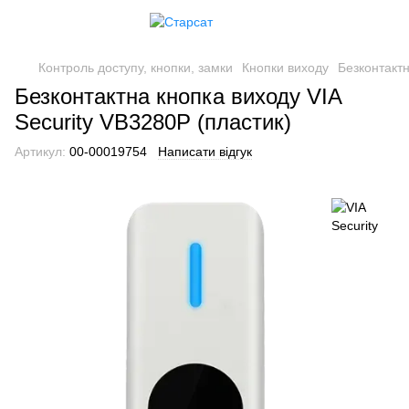
Контроль доступу, кнопки, замки
Кнопки виходу
Безконтактн
Безконтактна кнопка виходу VIA
Security VB3280P (пластик)
Артикул:
00-00019754
Написати відгук