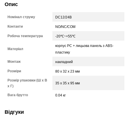
Опис
Номінал струму
DC12/24В
Контакти
NO/NC/COM
Робоча температура
-20℃~+55℃
корпус PC + лицьова панель з ABS-
Матеріал
пластику
Монтаж
накладний
Розміри
80 х 32 х 23 мм
Розмір упаковки (Ш х В
35 x 35 x 95 мм
х Г)
Вага брутто
0.04 кг
Відгуки