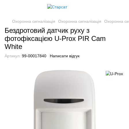
Охоронна сигналізація
Охоронна сигналізація
Охоронна сиг
Бездротовий датчик руху з
фотофіксацією U-Prox PIR Cam
White
Артикул:
99-00017840
Написати відгук