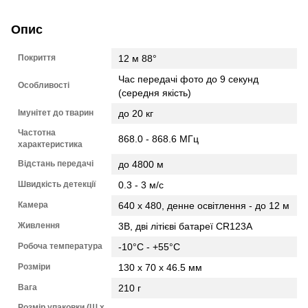
Опис
Покриття
12 м 88°
Час передачі фото до 9 секунд
Особливості
(середня якість)
Імунітет до тварин
до 20 кг
Частотна
868.0 - 868.6 МГц
характеристика
Відстань передачі
до 4800 м
Швидкість детекції
0.3 - 3 м/с
Камера
640 х 480, денне освітлення - до 12 м
Живлення
3В, дві літієві батареї CR123A
Робоча температура
-10°C - +55°C
Розміри
130 х 70 х 46.5 мм
Вага
210 г
Розмір упаковки (Ш х