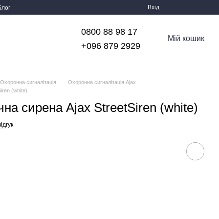
Вхід
Блог
0800 88 98 17
Мій кошик
+096 879 2929
Охоронна сигналізація
Охоронна сигналізація Ajax
ren (white)
на сирена Ajax StreetSiren (white)
ідгук