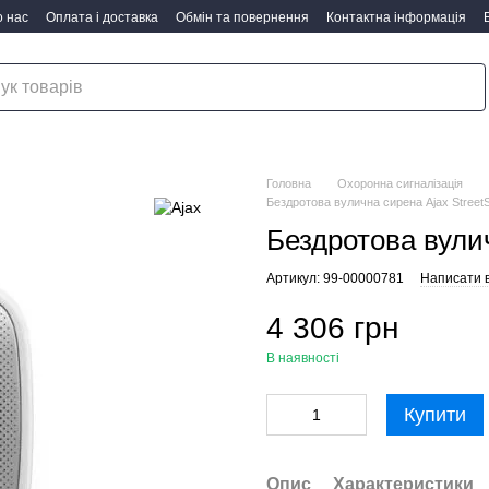
 нас
Оплата і доставка
Обмін та повернення
Контактна інформація
Головна
Охоронна сигналізація
Бездротова вулична сирена Ajax StreetSi
Бездротова вулич
Артикул: 99-00000781
Написати в
4 306 грн
В наявності
Купити
Опис
Характеристики