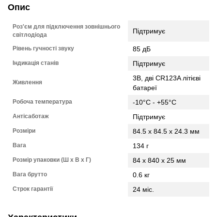
Опис
Роз'єм для підключення зовнішнього
Підтримує
світлодіода
Рівень гучності звуку
85 дБ
Індикація станів
Підтримує
3В, дві CR123A літієві
Живлення
батареї
Робоча температура
-10°C - +55°C
Антісаботаж
Підтримує
Розміри
84.5 x 84.5 x 24.3 мм
Вага
134 г
Розмір упаковки (Ш х В х Г)
84 x 840 x 25 мм
Вага брутто
0.6 кг
Строк гарантії
24 міс.