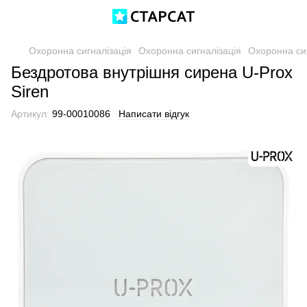
Охоронна сигналізація
Охоронна сигналізація
Охоронна сиг
Бездротова внутрішня сирена U-Prox
Siren
Артикул:
99-00010086
Написати відгук