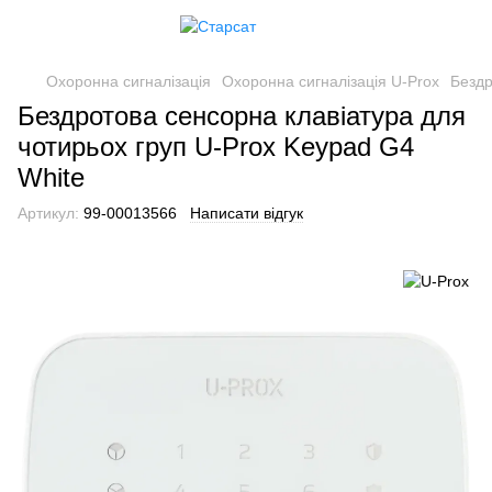
Охоронна сигналізація
Охоронна сигналізація U-Prox
Бездр
Бездротова сенсорна клавіатура для
чотирьох груп U-Prox Keypad G4
White
Артикул:
99-00013566
Написати відгук