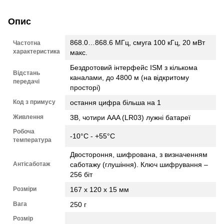
Опис
868.0…868.6 МГц, смуга 100 кГц, 20 мВт
Частотна
характеристика
макс.
Бездротовий інтерфейс ISM з кількома
Відстань
каналами, до 4800 м (на відкритому
передачі
просторі)
Код з примусу
остання цифра більша на 1
Живлення
3В, чотири AAA (LR03) лужні батареї
Робоча
-10°C - +55°C
температура
Двостороння, шифрована, з визначенням
Антісаботаж
саботажу (глушіння). Ключ шифрування –
256 біт
Розміри
167 х 120 х 15 мм
Вага
250 г
Розмір