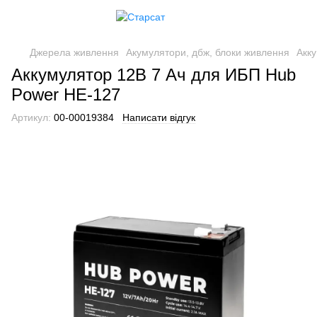
Джерела живлення
Акумулятори, дбж, блоки живлення
Акк
Аккумулятор 12В 7 Ач для ИБП Hub
Power НЕ-127
Артикул:
00-00019384
Написати відгук