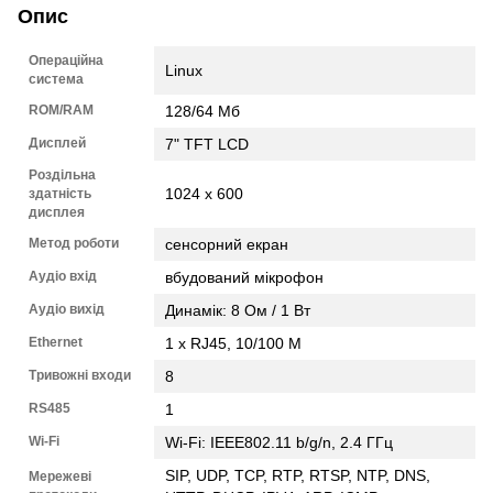
Опис
Операційна
Linux
система
ROM/RAM
128/64 Мб
Дисплей
7" TFT LCD
Роздільна
1024 x 600
здатність
дисплея
Метод роботи
сенсорний екран
Аудіо вхід
вбудований мікрофон
Аудіо вихід
Динамік: 8 Ом / 1 Вт
Ethernet
1 x RJ45, 10/100 M
Тривожні входи
8
RS485
1
Wi-Fi
Wi-Fi: IEEE802.11 b/g/n, 2.4 ГГц
SIP, UDP, TCP, RTP, RTSP, NTP, DNS,
Мережеві