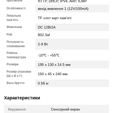
протоколи
HTTP, DHCP, IPV4, ARP, ICMP
Особливості
вихід живлення 1 (12V/100mA)
Локальна
TF слот карт пам'яті
пам'ять
Живлення
DC 12В/2A
PoE
802.3af
Потужність
2-9 Вт
споживання
Робоча
-10℃ - +55℃
температура
Розміри
195 x 130 x 14.5 мм
Розмір упаковки
150 x 45 x 240 мм
(Ш х В х Г)
Вага брутто
0.58 кг
Характеристики
Керування
Сенсорний екран