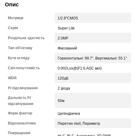
Опис
Матриця
1/2.8"CMOS
Серія
Super Lite
Роздільна здатність
2.0MP
Тип об'єктиву
Фіксований
Кути огляду
Горизонтальні: 99.7°, Вертикальні: 55.1°
Світлочутливість
0.002Lux@(F1.6,AGC вкл)
WDR
120дБ
ІЧ підсвічування
2 діода
Дальність ІЧ
50м
підсвічування
Форм фактор
Циліндрична
Відеоаналітика
Перетин лінії, Периметр
Покращення