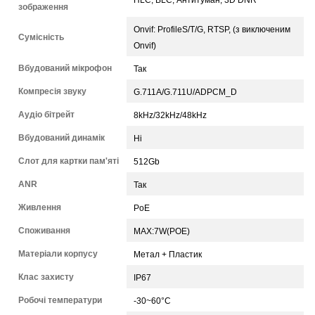
HLC, BLC, Антитуман, 3D DNR
зображення
Onvif: ProfileS/T/G, RTSP, (з виключеним
Сумісність
Onvif)
Вбудований мікрофон
Так
Компресія звуку
G.711A/G.711U/ADPCM_D
Аудіо бітрейт
8kHz/32kHz/48kHz
Вбудований динамік
Ні
Слот для картки пам'яті
512Gb
ANR
Так
Живлення
PoE
Споживання
MAX:7W(POE)
Матеріали корпусу
Метал + Пластик
Клас захисту
IP67
Робочі температури
-30~60°C