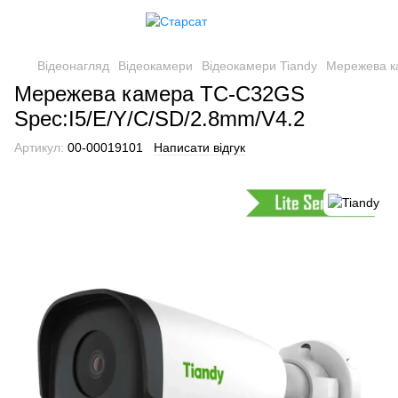
Відеонагляд
Відеокамери
Відеокамери Tiandy
Мережева к
Мережева камера TC-C32GS
Spec:I5/E/Y/C/SD/2.8mm/V4.2
Артикул:
00-00019101
Написати відгук