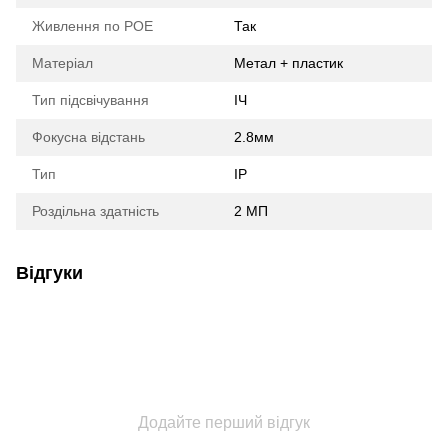
Живлення по POE
Так
Матеріал
Метал + пластик
Тип підсвічування
ІЧ
Фокусна відстань
2.8мм
Тип
IP
Роздільна здатність
2 МП
Відгуки
Додайте перший відгук